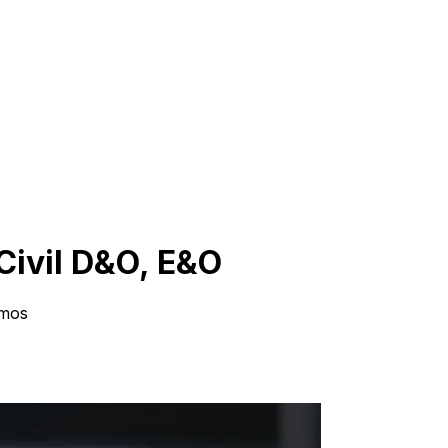
Civil D&O, E&O
amos